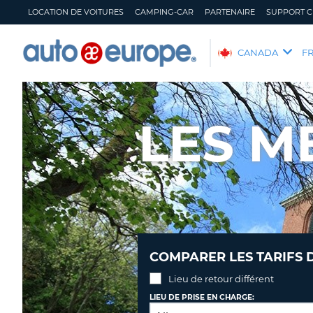
LOCATION DE VOITURES
CAMPING-CAR
PARTENAIRE
SUPPORT C
AUTO
CANADA
F
EUROPE
LOCATION
DE
LES M
VOITURES
CAMPING-
CAR
PARTENAIRE
SUPPORT
CLIENT
MON
GÉRER
COMPARER LES TARIFS 
COMPTE
MA
RÉSERVATION
Lieu de retour différent
CANADA
LANGUAGE
LIEU DE PRISE EN CHARGE: