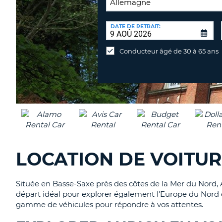
LIEU
DE
DATE DE RETRAIT:
Lieu
RETOUR:
de
Conducteur âgé de 30 à 65 ans
retour
différent
LOCATION DE VOITUR
Située en Basse-Saxe près des côtes de la Mer du Nord, 
départ idéal pour explorer également l'Europe du Nord 
gamme de véhicules pour répondre à vos attentes.