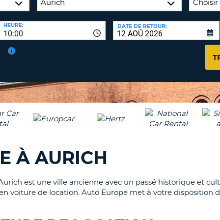
AGE
HEURE:
DATE DE RETOUR:
8-
VÉRIFICA
10:00
16
DU
CARAC
NOUVEA
T
AU
MOT
MOINS
DE
UN
PASSE
CARAC
MAJUS
AU
MOINS
RÉINITI
LE
UN
E À AURICH
MOT
CARAC
DE
PASSE
MINUS
AU
Aurich est une ville ancienne avec un passé historique et cul
MOINS
en voiture de location. Auto Europe met à votre disposition 
CANCE
UN
NUMÉ