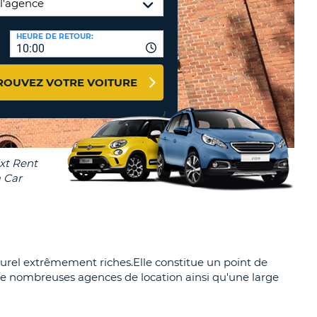
NCES DE VOYAGES &
HEURE DE RETOUR:
TION
AFFILIÉS
10:00
CONNEXION
TÈRES
U
ROUVEZ VOTRE VOITURE
TÈRE
CULE
ALISER
TÈRE
CULE
turel extrêmement riches.Elle constitue un point de
de nombreuses agences de location ainsi qu'une large
L
RO