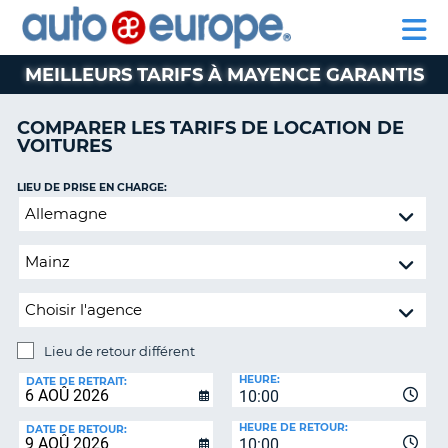
AUTO
LOCATION
LOCATION
CAMPING-
SUPPORT
EUROPE
DE
DE
PARTENAIRE
CAR
CLIENT
VOITURES
VOITURES
MEILLEURS TARIFS À MAYENCE GARANTIS
CAMPING-
CAR
COMPARER LES TARIFS DE LOCATION DE
VOITURES
PARTENAIRE
SUPPORT
ON
LIEU DE PRISE EN CHARGE:
CLIENT
Lieu
de
MON
retour
COMPTE
différent
GÉRER
MA
RÉSERVATION
Lieu de retour différent
CANADA
LIEU
HEURE:
DE
DATE DE RETRAIT:
10:00
RETOUR:
LANGUAGE
HEURE DE RETOUR:
DATE DE RETOUR:
10:00