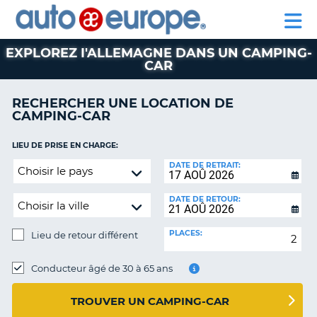
AUTO
LOCATION
LOCATION
CAMPING-
SUPPORT
EUROPE
DE
DE
PARTENAIRE
CAR
CLIENT
VOITURES
VOITURES
EXPLOREZ I'ALLEMAGNE DANS UN CAMPING-
CAR
CAMPING-
CAR
RECHERCHER UNE LOCATION DE
PARTENAIRE
CAMPING-CAR
SUPPORT
ON
CLIENT
LIEU DE PRISE EN CHARGE:
Lieu
DATE DE RETRAIT:
MON
de
COMPTE
retour
DATE DE RETOUR:
GÉRER
différent
MA
PLACES:
Lieu de retour différent
RÉSERVATION
LIEU
CANADA
DE
Conducteur âgé de 30 à 65 ans
RETOUR:
LANGUAGE
TROUVER UN CAMPING-CAR