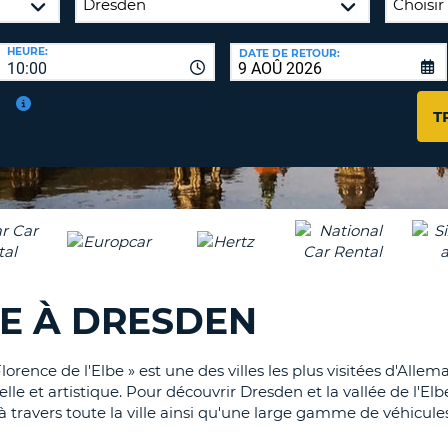
AGE
HEURE:
DATE DE RETOUR:
8-
VÉRIFICA
10:00
16
DU
CARAC
NOUVEA
T
AU
MOT
MOINS
DE
UN
PASSE
CARAC
MAJUS
AU
MOINS
RÉINITI
LE
UN
RE À DRESDEN
MOT
CARAC
DE
PASSE
MINUS
AU
ence de l'Elbe » est une des villes les plus visitées d'Allema
MOINS
le et artistique. Pour découvrir Dresden et la vallée de l'El
CANCE
UN
à travers toute la ville ainsi qu'une large gamme de véhicul
NUMÉ