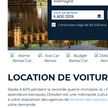
LIEU
DE
DATE DE RETRAIT:
Lieu
RETOUR:
de
Conducteur âgé de 30 à 65 ans
retour
différent
LOCATION DE VOITU
Rasée à 60% pendant la seconde guerre mondiale, la « Flor
splendeurs baroques, Dresden est une métropole culturel
à votre disposition des agences de
location des voitures
votre demande.