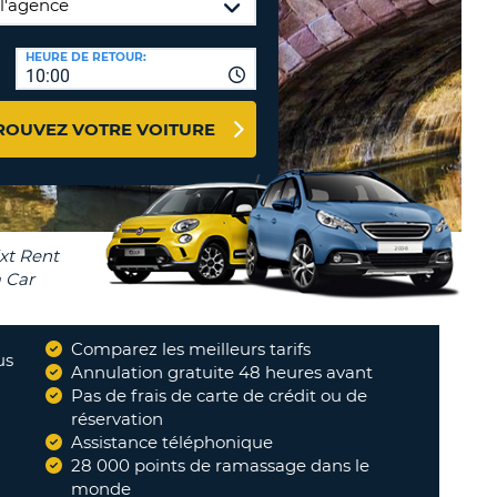
NCES DE VOYAGES &
HEURE DE RETOUR:
TION
AFFILIÉS
10:00
CONNEXION
TÈRES
U
ROUVEZ VOTRE VOITURE
TÈRE
CULE
ALISER
Comparez les meilleurs tarifs
TÈRE
us
Annulation gratuite 48 heures avant
CULE
Pas de frais de carte de crédit ou de
réservation
L
Assistance téléphonique
28 000 points de ramassage dans le
RO
monde