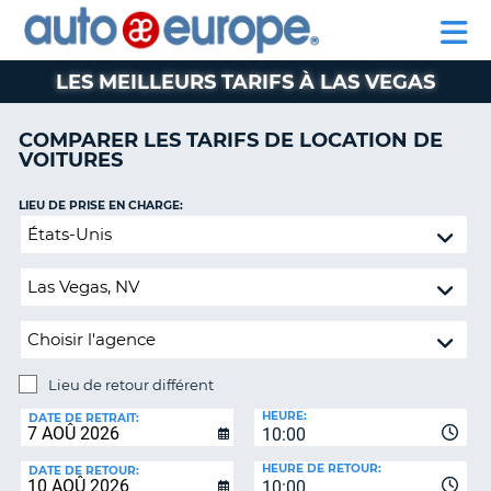
AUTO
LOCATION
LOCATION
CAMPING-
SUPPORT
EUROPE
DE
DE
PARTENAIRE
CAR
CLIENT
VOITURES
VOITURES
LES MEILLEURS TARIFS À LAS VEGAS
CAMPING-
CAR
COMPARER LES TARIFS DE LOCATION DE
VOITURES
PARTENAIRE
SUPPORT
ON
LIEU DE PRISE EN CHARGE:
CLIENT
Lieu
de
MON
retour
COMPTE
différent
GÉRER
MA
RÉSERVATION
Lieu de retour différent
CANADA
LIEU
HEURE:
DE
DATE DE RETRAIT:
10:00
RETOUR:
LANGUAGE
HEURE DE RETOUR:
DATE DE RETOUR:
10:00