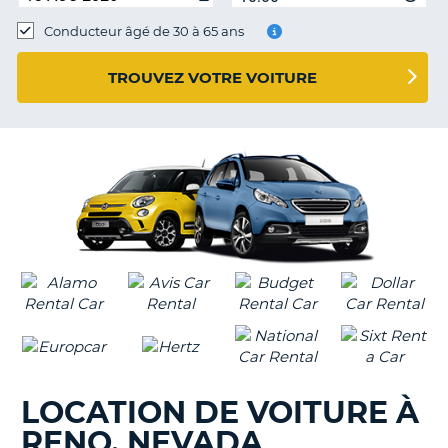
Conducteur âgé de 30 à 65 ans
TROUVEZ VOTRE VOITURE
LOCATION DE VOITURE À
RENO, NEVADA
H