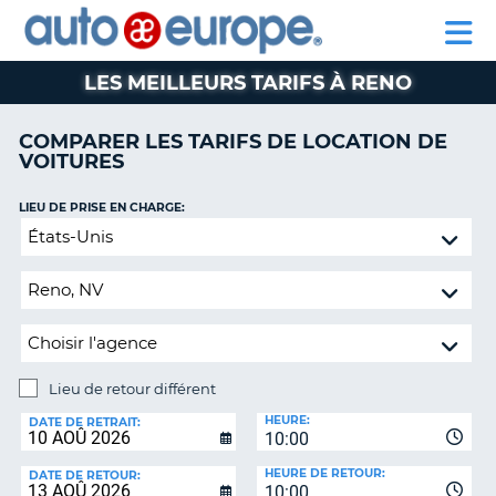
AUTO
LOCATION
LOCATION
CAMPING-
SUPPORT
EUROPE
DE
DE
PARTENAIRE
CAR
CLIENT
VOITURES
VOITURES
LES MEILLEURS TARIFS À RENO
CAMPING-
CAR
COMPARER LES TARIFS DE LOCATION DE
VOITURES
PARTENAIRE
SUPPORT
ON
LIEU DE PRISE EN CHARGE:
CLIENT
Lieu
de
MON
retour
COMPTE
différent
GÉRER
MA
RÉSERVATION
Lieu de retour différent
CANADA
LIEU
HEURE:
DE
DATE DE RETRAIT:
10:00
RETOUR:
LANGUAGE
HEURE DE RETOUR:
DATE DE RETOUR:
10:00