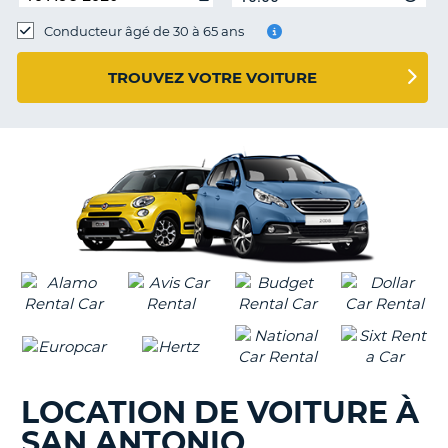
Conducteur âgé de 30 à 65 ans
TROUVEZ VOTRE VOITURE
LOCATION DE VOITURE À
SAN ANTONIO
H