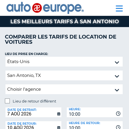
AUTO
LOCATION
LOCATION
CAMPING-
SUPPORT
EUROPE
DE
DE
PARTENAIRE
CAR
CLIENT
VOITURES
VOITURES
LES MEILLEURS TARIFS À SAN ANTONIO
CAMPING-
CAR
COMPARER LES TARIFS DE LOCATION DE
VOITURES
PARTENAIRE
SUPPORT
ON
LIEU DE PRISE EN CHARGE:
CLIENT
Lieu
de
MON
retour
COMPTE
différent
GÉRER
MA
RÉSERVATION
Lieu de retour différent
CANADA
LIEU
HEURE:
DE
DATE DE RETRAIT:
10:00
RETOUR:
LANGUAGE
HEURE DE RETOUR:
DATE DE RETOUR:
10:00