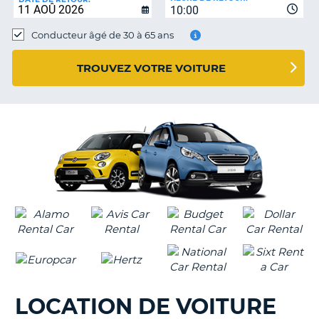
10:00
Conducteur âgé de 30 à 65 ans
TROUVEZ VOTRE VOITURE
LOCATION DE VOITURE
H