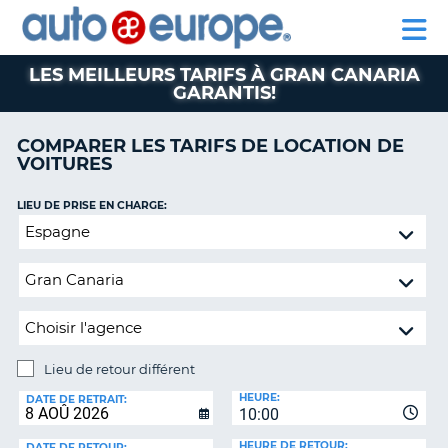
AUTO
LOCATION
LOCATION
CAMPING-
SUPPORT
EUROPE
DE
DE
PARTENAIRE
CAR
CLIENT
VOITURES
VOITURES
LES MEILLEURS TARIFS À GRAN CANARIA
GARANTIS!
CAMPING-
CAR
COMPARER LES TARIFS DE LOCATION DE
PARTENAIRE
VOITURES
SUPPORT
ON
CLIENT
LIEU DE PRISE EN CHARGE:
Lieu
MON
de
COMPTE
retour
GÉRER
différent
MA
RÉSERVATION
CANADA
Lieu de retour différent
LIEU
HEURE:
DE
LANGUAGE
DATE DE RETRAIT:
10:00
RETOUR:
HEURE DE RETOUR:
DATE DE RETOUR: