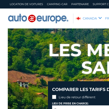
LOCATION DE VOITURES
CAMPING-CAR
PARTENAIRE
SUPPORT C
AUTO
CANADA
F
EUROPE
LOCATION
DE
LES M
VOITURES
CAMPING-
CAR
SA
PARTENAIRE
SUPPORT
CLIENT
MON
GÉRER
COMPARER LES TARIFS 
COMPTE
MA
RÉSERVATION
Lieu de retour différent
CANADA
LANGUAGE
LIEU DE PRISE EN CHARGE: