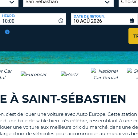
AGE
HEURE:
DATE DE RETOUR:
8-
VÉRIFICA
10:00
16
DU
CARAC
NOUVEA
T
AU
MOT
MOINS
DE
UN
PASSE
CARAC
MAJUS
AU
MOINS
RÉINITI
LE
UN
E À SAINT-SÉBASTIEN
MOT
CARAC
DE
PASSE
MINUS
AU
on, c'est de louer une voiture avec Auto Europe. Cette stati
MOINS
our d'une baie de sable bien très célèbre, ressemblant à une co
CANCE
UN
e louer une voiture aux meilleurs prix du marché, dans une de
un large choix de véhicules pour accommoder au mieux vos bes
NUMÉ