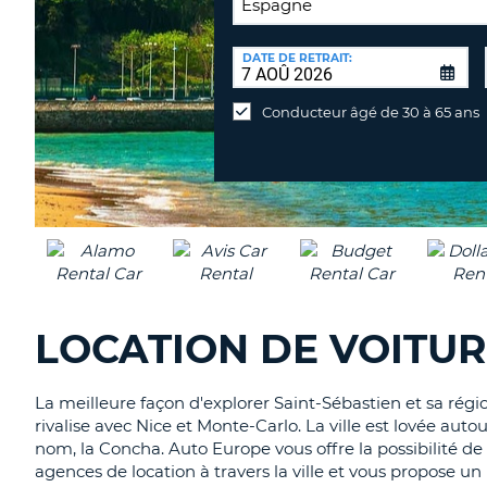
LIEU
DE
DATE DE RETRAIT:
Lieu
RETOUR:
de
Conducteur âgé de 30 à 65 ans
retour
différent
LOCATION DE VOITUR
La meilleure façon d'explorer Saint-Sébastien et sa régi
rivalise avec Nice et Monte-Carlo. La ville est lovée aut
nom, la Concha. Auto Europe vous offre la possibilité d
agences de location à travers la ville et vous propose 