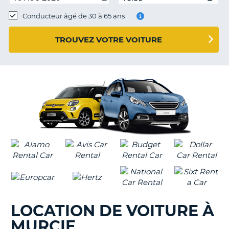
Conducteur âgé de 30 à 65 ans
TROUVEZ VOTRE VOITURE
LOCATION DE VOITURE À
MURCIE
H