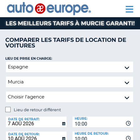
AUTO
LOCATION
LOCATION
CAMPING-
SUPPORT
EUROPE
DE
DE
PARTENAIRE
CAR
CLIENT
VOITURES
VOITURES
LES MEILLEURS TARIFS À MURCIE GARANTI!
CAMPING-
CAR
COMPARER LES TARIFS DE LOCATION DE
VOITURES
PARTENAIRE
SUPPORT
ON
LIEU DE PRISE EN CHARGE:
CLIENT
Lieu
de
MON
retour
COMPTE
différent
GÉRER
MA
RÉSERVATION
Lieu de retour différent
CANADA
LIEU
HEURE:
DE
DATE DE RETRAIT:
10:00
RETOUR:
LANGUAGE
HEURE DE RETOUR:
DATE DE RETOUR:
10:00