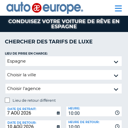
AUTO
LOCATION
LOCATION
CAMPING-
SUPPORT
EUROPE
DE
DE
PARTENAIRE
CAR
CLIENT
VOITURES
VOITURES
CONDUISEZ VOTRE VOITURE DE RÊVE EN
ESPAGNE
CAMPING-
CAR
CHERCHER DES TARIFS DE LUXE
PARTENAIRE
SUPPORT
ON
LIEU DE PRISE EN CHARGE:
CLIENT
Lieu
de
MON
retour
COMPTE
différent
GÉRER
MA
RÉSERVATION
Lieu de retour différent
CANADA
LIEU
HEURE:
DE
DATE DE RETRAIT:
10:00
RETOUR:
LANGUAGE
HEURE DE RETOUR:
DATE DE RETOUR:
10:00