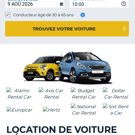
10:00
Conducteur âgé de 30 à 65 ans
TROUVEZ VOTRE VOITURE
LOCATION DE VOITURE
H