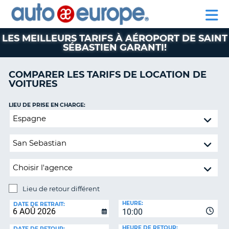
AUTO
LOCATION
LOCATION
CAMPING-
SUPPORT
EUROPE
DE
DE
PARTENAIRE
CAR
CLIENT
VOITURES
VOITURES
LES MEILLEURS TARIFS À AÉROPORT DE SAINT
SÉBASTIEN GARANTI!
CAMPING-
CAR
COMPARER LES TARIFS DE LOCATION DE
PARTENAIRE
VOITURES
SUPPORT
ON
CLIENT
LIEU DE PRISE EN CHARGE:
Lieu
MON
de
COMPTE
retour
GÉRER
différent
MA
RÉSERVATION
CANADA
Lieu de retour différent
LIEU
HEURE:
DE
LANGUAGE
DATE DE RETRAIT:
10:00
RETOUR:
HEURE DE RETOUR:
DATE DE RETOUR: