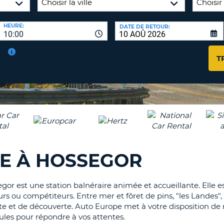
AGE
HEURE:
DATE DE RETOUR:
8-
VÉRIFICA
10:00
16
DU
CARAC
NOUVEA
T
AU
MOT
MOINS
DE
UN
PASSE
CARAC
MAJUS
AU
MOINS
RÉINITI
LE
UN
RE À HOSSEGOR
MOT
CARAC
DE
PASSE
MINUS
AU
gor est une station balnéraire animée et accueillante. Elle es
MOINS
rs ou compétiteurs. Entre mer et fôret de pins, "les Landes"
CANCE
UN
e et de découverte. Auto Europe met à votre disposition d
les pour répondre à vos attentes.
NUMÉ