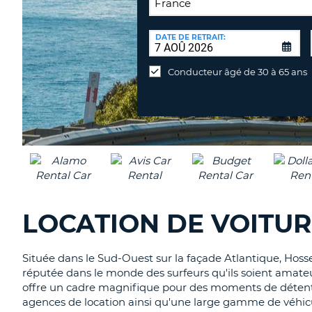
LIEU
DE
DATE DE RETRAIT:
Lieu
RETOUR:
de
Conducteur âgé de 30 à 65 ans
retour
différent
LOCATION DE VOITU
Située dans le Sud-Ouest sur la façade Atlantique, Hosse
réputée dans le monde des surfeurs qu'ils soient amateu
offre un cadre magnifique pour des moments de détent
agences de location ainsi qu'une large gamme de véhicu