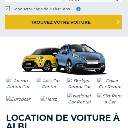
Conducteur âgé de 30 à 65 ans
TROUVEZ VOTRE VOITURE
LOCATION DE VOITURE À
ALBI
H