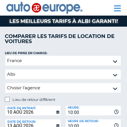
AUTO
LOCATION
LOCATION
CAMPING-
SUPPORT
EUROPE
DE
DE
PARTENAIRE
CAR
CLIENT
VOITURES
VOITURES
LES MEILLEURS TARIFS À ALBI GARANTI!
CAMPING-
CAR
COMPARER LES TARIFS DE LOCATION DE
VOITURES
PARTENAIRE
SUPPORT
ON
LIEU DE PRISE EN CHARGE:
CLIENT
Lieu
de
MON
retour
COMPTE
différent
GÉRER
MA
RÉSERVATION
Lieu de retour différent
CANADA
LIEU
HEURE:
DE
DATE DE RETRAIT:
10:00
RETOUR:
LANGUAGE
HEURE DE RETOUR:
DATE DE RETOUR:
10:00