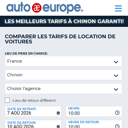
AUTO
LOCATION
LOCATION
CAMPING-
SUPPORT
EUROPE
DE
DE
PARTENAIRE
CAR
CLIENT
VOITURES
VOITURES
LES MEILLEURS TARIFS À CHINON GARANTI!
CAMPING-
CAR
COMPARER LES TARIFS DE LOCATION DE
VOITURES
PARTENAIRE
SUPPORT
ON
LIEU DE PRISE EN CHARGE:
CLIENT
Lieu
de
MON
retour
COMPTE
différent
GÉRER
MA
RÉSERVATION
Lieu de retour différent
CANADA
LIEU
HEURE:
DE
DATE DE RETRAIT:
10:00
RETOUR:
LANGUAGE
HEURE DE RETOUR:
DATE DE RETOUR:
10:00