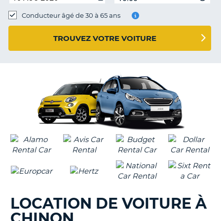
Conducteur âgé de 30 à 65 ans
TROUVEZ VOTRE VOITURE
LOCATION DE VOITURE À
CHINON
H