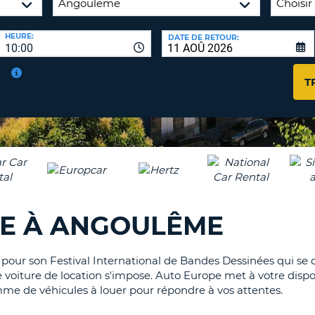
AGE
HEURE:
DATE DE RETOUR:
8-
VÉRIFICA
10:00
16
DU
CARAC
NOUVEA
T
AU
MOT
MOINS
DE
UN
PASSE
CARAC
MAJUS
AU
MOINS
RÉINITI
LE
UN
RE À ANGOULÊME
MOT
CARAC
DE
PASSE
MINUS
AU
pour son Festival International de Bandes Dessinées qui se 
MOINS
e voiture de location s'impose. Auto Europe met à votre dispo
CANCE
UN
me de véhicules à louer pour répondre à vos attentes.
NUMÉ