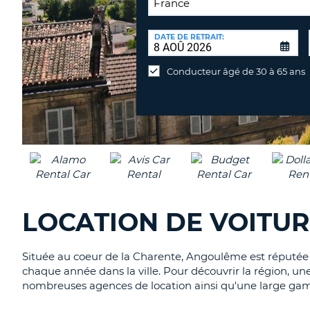
LIEU
DE
DATE DE RETRAIT:
Lieu
RETOUR:
de
Conducteur âgé de 30 à 65 ans
retour
différent
LOCATION DE VOITU
Située au coeur de la Charente, Angoulême est réputée 
chaque année dans la ville. Pour découvrir la région, un
nombreuses agences de location ainsi qu'une large gam