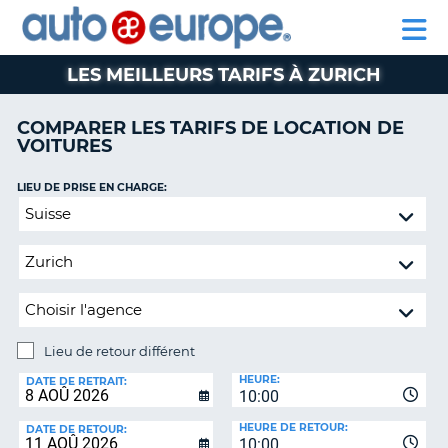
AUTO
LOCATION
LOCATION
CAMPING-
SUPPORT
EUROPE
DE
DE
PARTENAIRE
CAR
CLIENT
VOITURES
VOITURES
LES MEILLEURS TARIFS À ZURICH
CAMPING-
CAR
COMPARER LES TARIFS DE LOCATION DE
VOITURES
PARTENAIRE
SUPPORT
ON
LIEU DE PRISE EN CHARGE:
CLIENT
Lieu
de
MON
retour
COMPTE
différent
GÉRER
MA
RÉSERVATION
Lieu de retour différent
CANADA
LIEU
HEURE:
DE
DATE DE RETRAIT:
10:00
RETOUR:
LANGUAGE
HEURE DE RETOUR:
DATE DE RETOUR:
10:00