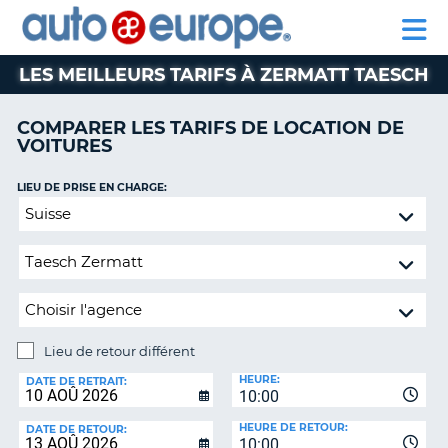
AUTO
LOCATION
LOCATION
CAMPING-
SUPPORT
EUROPE
DE
DE
PARTENAIRE
CAR
CLIENT
VOITURES
VOITURES
LES MEILLEURS TARIFS À ZERMATT TAESCH
CAMPING-
CAR
COMPARER LES TARIFS DE LOCATION DE
VOITURES
PARTENAIRE
SUPPORT
ON
LIEU DE PRISE EN CHARGE:
CLIENT
Lieu
de
MON
retour
COMPTE
différent
GÉRER
MA
RÉSERVATION
Lieu de retour différent
CANADA
LIEU
HEURE:
DE
DATE DE RETRAIT:
10:00
RETOUR:
LANGUAGE
HEURE DE RETOUR:
DATE DE RETOUR:
10:00