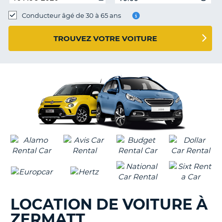
Conducteur âgé de 30 à 65 ans
TROUVEZ VOTRE VOITURE
LOCATION DE VOITURE À
ZERMATT
H