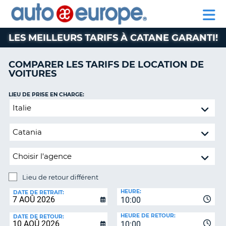
AUTO
LOCATION
LOCATION
CAMPING-
SUPPORT
EUROPE
DE
DE
PARTENAIRE
CAR
CLIENT
VOITURES
VOITURES
LES MEILLEURS TARIFS À CATANE GARANTI!
CAMPING-
CAR
COMPARER LES TARIFS DE LOCATION DE
VOITURES
PARTENAIRE
SUPPORT
ON
LIEU DE PRISE EN CHARGE:
CLIENT
Lieu
de
MON
retour
COMPTE
différent
GÉRER
MA
RÉSERVATION
Lieu de retour différent
CANADA
LIEU
HEURE:
DE
DATE DE RETRAIT:
10:00
RETOUR:
LANGUAGE
HEURE DE RETOUR:
DATE DE RETOUR:
10:00