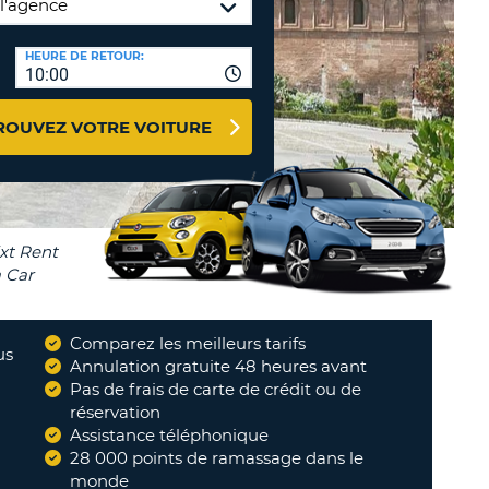
NCES DE VOYAGES &
HEURE DE RETOUR:
TION
AFFILIÉS
10:00
CONNEXION
TÈRES
U
ROUVEZ VOTRE VOITURE
TÈRE
CULE
ALISER
Comparez les meilleurs tarifs
TÈRE
us
Annulation gratuite 48 heures avant
CULE
Pas de frais de carte de crédit ou de
réservation
L
Assistance téléphonique
28 000 points de ramassage dans le
RO
monde