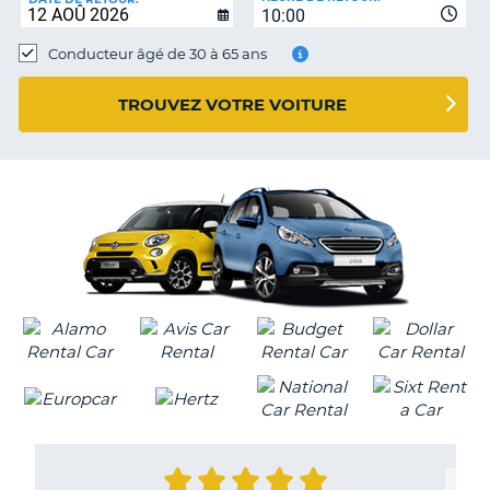
10:00
Conducteur âgé de 30 à 65 ans
TROUVEZ VOTRE VOITURE
H