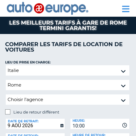
AUTO
LOCATION
LOCATION
CAMPING-
SUPPORT
EUROPE
DE
DE
PARTENAIRE
CAR
CLIENT
VOITURES
VOITURES
LES MEILLEURS TARIFS À GARE DE ROME
TERMINI GARANTIS!
CAMPING-
CAR
COMPARER LES TARIFS DE LOCATION DE
PARTENAIRE
VOITURES
SUPPORT
ON
CLIENT
LIEU DE PRISE EN CHARGE:
Lieu
MON
de
COMPTE
retour
GÉRER
différent
MA
RÉSERVATION
CANADA
Lieu de retour différent
LIEU
HEURE:
DE
LANGUAGE
DATE DE RETRAIT:
10:00
RETOUR:
HEURE DE RETOUR:
DATE DE RETOUR: