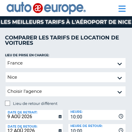
AUTO
LOCATION
LOCATION
CAMPING-
SUPPORT
EUROPE
DE
DE
PARTENAIRE
CAR
CLIENT
VOITURES
VOITURES
LES MEILLEURS TARIFS À L'AÉROPORT DE NICE
CAMPING-
CAR
COMPARER LES TARIFS DE LOCATION DE
VOITURES
PARTENAIRE
SUPPORT
ON
LIEU DE PRISE EN CHARGE:
CLIENT
Lieu
de
MON
retour
COMPTE
différent
GÉRER
MA
RÉSERVATION
Lieu de retour différent
CANADA
LIEU
HEURE:
DE
DATE DE RETRAIT:
10:00
RETOUR:
LANGUAGE
HEURE DE RETOUR:
DATE DE RETOUR:
10:00