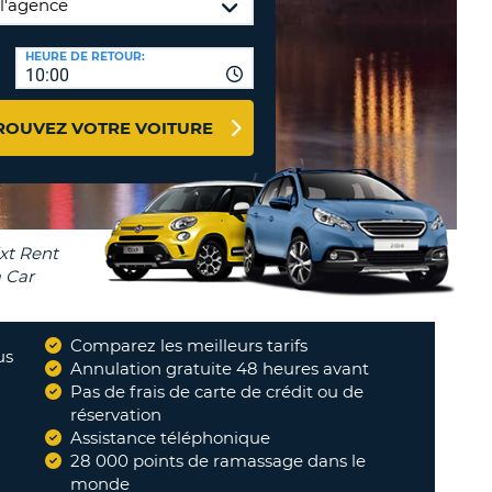
NCES DE VOYAGES &
HEURE DE RETOUR:
TION
AFFILIÉS
10:00
CONNEXION
TÈRES
U
ROUVEZ VOTRE VOITURE
TÈRE
CULE
ALISER
Comparez les meilleurs tarifs
TÈRE
us
Annulation gratuite 48 heures avant
CULE
"
Ne mettez pas en location des
Pas de frais de carte de crédit ou de
véhicules sans aucune assurance
réservation
incluse, merci.
"
L
Assistance téléphonique
PHILIPPE
28 000 points de ramassage dans le
RO
monde