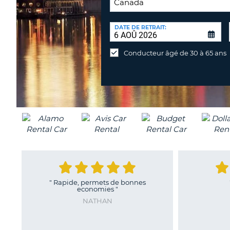
LIEU
DE
DATE DE RETRAIT:
Lieu
RETOUR:
de
Conducteur âgé de 30 à 65 ans
retour
différent
"
Rapide, permets de bonnes
"
Très satisfait
economies
"
EMMANUEL
NATHAN