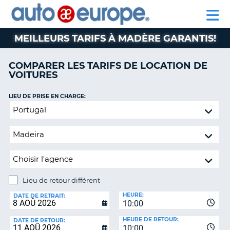
AUTO
LOCATION
LOCATION
CAMPING-
SUPPORT
EUROPE
DE
DE
PARTENAIRE
CAR
CLIENT
VOITURES
VOITURES
MEILLEURS TARIFS À MADÈRE GARANTIS!
CAMPING-
CAR
COMPARER LES TARIFS DE LOCATION DE
VOITURES
PARTENAIRE
SUPPORT
ON
LIEU DE PRISE EN CHARGE:
CLIENT
Lieu
de
MON
retour
COMPTE
différent
GÉRER
MA
RÉSERVATION
Lieu de retour différent
CANADA
LIEU
HEURE:
DE
DATE DE RETRAIT:
10:00
RETOUR:
LANGUAGE
HEURE DE RETOUR:
DATE DE RETOUR:
10:00