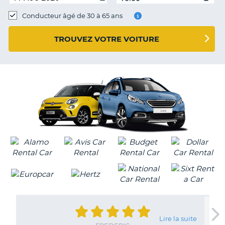
Conducteur âgé de 30 à 65 ans
TROUVEZ VOTRE VOITURE
Lire la suite
H