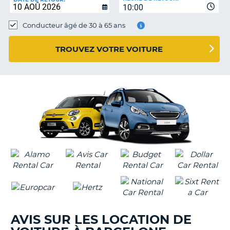
10:00
Conducteur âgé de 30 à 65 ans
TROUVEZ VOTRE VOITURE
AVIS SUR LES LOCATION DE
H