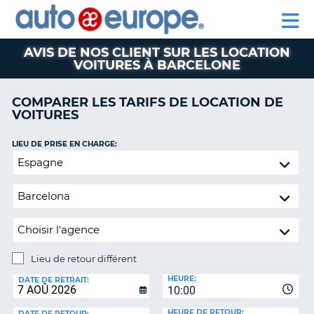
AUTO
LOCATION
LOCATION
CAMPING-
SUPPORT
EUROPE
DE
DE
PARTENAIRE
CAR
CLIENT
VOITURES
VOITURES
AVIS DE NOS CLIENT SUR LES LOCATION
VOITURES À BARCELONE
CAMPING-
CAR
COMPARER LES TARIFS DE LOCATION DE
PARTENAIRE
VOITURES
SUPPORT
ON
CLIENT
LIEU DE PRISE EN CHARGE:
Lieu
MON
de
COMPTE
retour
GÉRER
différent
MA
RÉSERVATION
CANADA
Lieu de retour différent
LIEU
HEURE:
DE
LANGUAGE
DATE DE RETRAIT:
10:00
RETOUR:
HEURE DE RETOUR:
DATE DE RETOUR: