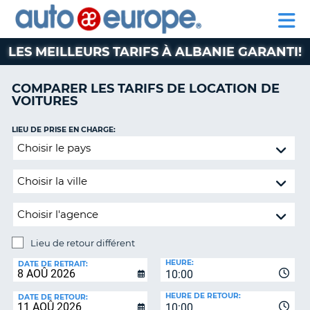
AUTO
LOCATION
LOCATION
CAMPING-
SUPPORT
EUROPE
DE
DE
PARTENAIRE
CAR
CLIENT
VOITURES
VOITURES
LES MEILLEURS TARIFS À ALBANIE GARANTI!
CAMPING-
CAR
COMPARER LES TARIFS DE LOCATION DE
VOITURES
PARTENAIRE
SUPPORT
ON
LIEU DE PRISE EN CHARGE:
CLIENT
Lieu
de
MON
retour
COMPTE
différent
GÉRER
MA
RÉSERVATION
Lieu de retour différent
CANADA
LIEU
HEURE:
DE
DATE DE RETRAIT:
10:00
RETOUR:
LANGUAGE
HEURE DE RETOUR:
DATE DE RETOUR:
10:00