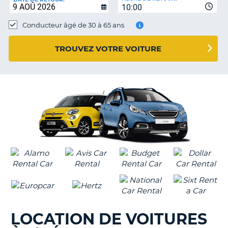
10:00
Conducteur âgé de 30 à 65 ans
TROUVEZ VOTRE VOITURE
LOCATION DE VOITURES
H