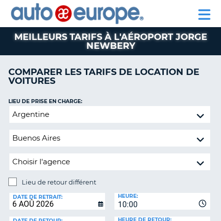
AUTO
LOCATION
LOCATION
CAMPING-
SUPPORT
EUROPE
DE
DE
PARTENAIRE
CAR
CLIENT
VOITURES
VOITURES
MEILLEURS TARIFS À L'AÉROPORT JORGE
NEWBERY
CAMPING-
CAR
COMPARER LES TARIFS DE LOCATION DE
PARTENAIRE
VOITURES
SUPPORT
ON
CLIENT
LIEU DE PRISE EN CHARGE:
Lieu
MON
de
COMPTE
retour
GÉRER
différent
MA
RÉSERVATION
CANADA
Lieu de retour différent
LIEU
HEURE:
DE
LANGUAGE
DATE DE RETRAIT:
10:00
RETOUR:
HEURE DE RETOUR:
DATE DE RETOUR: