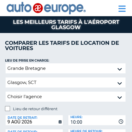
AUTO
LOCATION
LOCATION
CAMPING-
SUPPORT
EUROPE
DE
DE
PARTENAIRE
CAR
CLIENT
VOITURES
VOITURES
LES MEILLEURS TARIFS À L'AÉROPORT
GLASGOW
CAMPING-
CAR
COMPARER LES TARIFS DE LOCATION DE
PARTENAIRE
VOITURES
SUPPORT
ON
CLIENT
LIEU DE PRISE EN CHARGE:
Lieu
MON
de
COMPTE
retour
GÉRER
différent
MA
RÉSERVATION
CANADA
Lieu de retour différent
LIEU
HEURE:
DE
LANGUAGE
DATE DE RETRAIT:
10:00
RETOUR:
HEURE DE RETOUR:
DATE DE RETOUR: