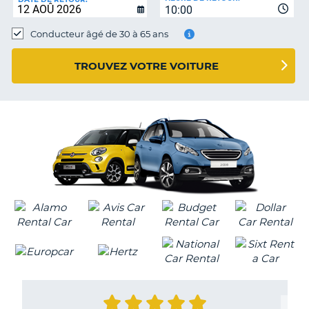
10:00
Conducteur âgé de 30 à 65 ans
TROUVEZ VOTRE VOITURE
H