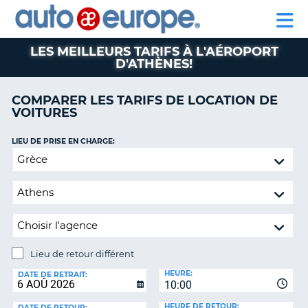
AUTO
LOCATION
LOCATION
CAMPING-
SUPPORT
EUROPE
DE
DE
PARTENAIRE
CAR
CLIENT
VOITURES
VOITURES
LES MEILLEURS TARIFS À L'AÉROPORT
D'ATHÈNES!
CAMPING-
CAR
COMPARER LES TARIFS DE LOCATION DE
PARTENAIRE
VOITURES
SUPPORT
ON
CLIENT
LIEU DE PRISE EN CHARGE:
Lieu
MON
de
COMPTE
retour
GÉRER
différent
MA
RÉSERVATION
CANADA
Lieu de retour différent
LIEU
HEURE:
DE
LANGUAGE
DATE DE RETRAIT:
10:00
RETOUR:
HEURE DE RETOUR:
DATE DE RETOUR: