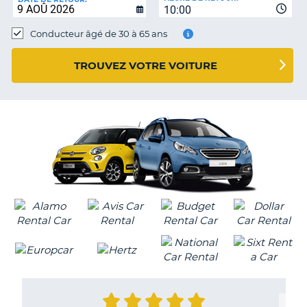
10:00
Conducteur âgé de 30 à 65 ans
TROUVEZ VOTRE VOITURE
H