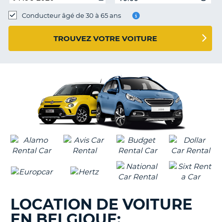
Conducteur âgé de 30 à 65 ans
TROUVEZ VOTRE VOITURE
LOCATION DE VOITURE
EN BELGIQUE:
H