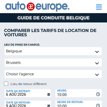
AUTO
LOCATION
LOCATION
CAMPING-
SUPPORT
EUROPE
DE
DE
PARTENAIRE
CAR
CLIENT
VOITURES
VOITURES
GUIDE DE CONDUITE BELGIQUE
CAMPING-
CAR
COMPARER LES TARIFS DE LOCATION DE
VOITURES
PARTENAIRE
SUPPORT
ON
LIEU DE PRISE EN CHARGE:
CLIENT
Lieu
de
MON
retour
COMPTE
différent
GÉRER
MA
RÉSERVATION
Lieu de retour différent
CANADA
LIEU
HEURE:
DE
DATE DE RETRAIT:
10:00
RETOUR:
LANGUAGE
HEURE DE RETOUR:
DATE DE RETOUR:
10:00