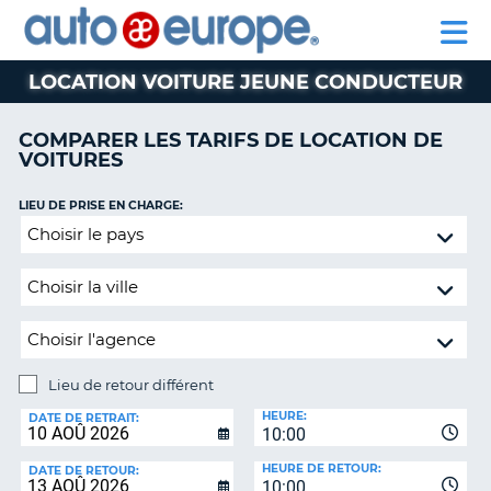
AUTO
LOCATION
LOCATION
CAMPING-
SUPPORT
EUROPE
DE
DE
PARTENAIRE
CAR
CLIENT
VOITURES
VOITURES
LOCATION VOITURE JEUNE CONDUCTEUR
CAMPING-
CAR
COMPARER LES TARIFS DE LOCATION DE
VOITURES
PARTENAIRE
SUPPORT
ON
LIEU DE PRISE EN CHARGE:
CLIENT
Lieu
de
MON
retour
COMPTE
différent
GÉRER
MA
RÉSERVATION
Lieu de retour différent
CANADA
LIEU
HEURE:
DE
DATE DE RETRAIT:
10:00
RETOUR:
LANGUAGE
HEURE DE RETOUR:
DATE DE RETOUR:
10:00