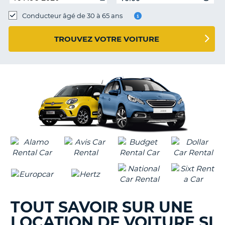
Conducteur âgé de 30 à 65 ans
TROUVEZ VOTRE VOITURE
TOUT SAVOIR SUR UNE
LOCATION DE VOITURE SI
H