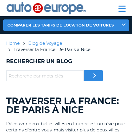
AUTO
LOCATION
LOCATION
CAMPING-
SUPPORT
EUROPE
DE
DE
PARTENAIRE
CAR
CLIENT
VOITURES
VOITURES
COMPARER LES TARIFS DE LOCATION DE VOITURES
CAMPING-
CAR
Home
Blog de Voyage
PARTENAIRE
Traverser la France: De Paris à Nice
SUPPORT
ON
CLIENT
RECHERCHER UN BLOG
MON
COMPTE
GÉRER
MA
RÉSERVATION
TRAVERSER LA FRANCE:
RECHERCHER
DES
DE PARIS À NICE
CANADA
BLOGS......
LANGUAGE
Découvrir deux belles villes en France est un rêve pour
certains d’entre vous, mais visiter plus de deux villes