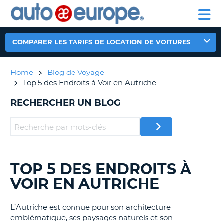
AUTO
LOCATION
LOCATION
CAMPING-
SUPPORT
EUROPE
DE
DE
PARTENAIRE
CAR
CLIENT
VOITURES
VOITURES
COMPARER LES TARIFS DE LOCATION DE VOITURES
CAMPING-
CAR
Home
Blog de Voyage
PARTENAIRE
Top 5 des Endroits à Voir en Autriche
SUPPORT
ON
CLIENT
RECHERCHER UN BLOG
MON
COMPTE
GÉRER
MA
RÉSERVATION
TOP 5 DES ENDROITS À
RECHERCHER
DES
VOIR EN AUTRICHE
CANADA
BLOGS......
LANGUAGE
L’Autriche est connue pour son architecture
emblématique, ses paysages naturels et son