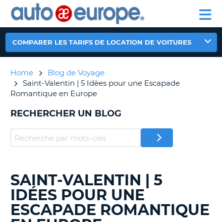
AUTO
LOCATION
LOCATION
CAMPING-
SUPPORT
EUROPE
DE
DE
PARTENAIRE
CAR
CLIENT
VOITURES
VOITURES
COMPARER LES TARIFS DE LOCATION DE VOITURES
CAMPING-
CAR
Home
Blog de Voyage
PARTENAIRE
Saint-Valentin | 5 Idèes pour une Escapade
SUPPORT
ON
Romantique en Europe
CLIENT
RECHERCHER UN BLOG
MON
COMPTE
GÉRER
MA
RÉSERVATION
SAINT-VALENTIN | 5
RECHERCHER
CANADA
DES
IDÉES POUR UNE
BLOGS......
LANGUAGE
ESCAPADE ROMANTIQUE