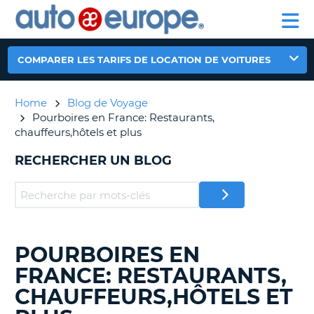
AUTO
LOCATION
LOCATION
CAMPING-
SUPPORT
EUROPE
DE
DE
PARTENAIRE
CAR
CLIENT
VOITURES
VOITURES
COMPARER LES TARIFS DE LOCATION DE VOITURES
CAMPING-
CAR
Home
Blog de Voyage
PARTENAIRE
Pourboires en France: Restaurants,
SUPPORT
ON
chauffeurs,hôtels et plus
CLIENT
RECHERCHER UN BLOG
MON
COMPTE
GÉRER
MA
RÉSERVATION
POURBOIRES EN
RECHERCHER
CANADA
DES
FRANCE: RESTAURANTS,
BLOGS......
LANGUAGE
CHAUFFEURS,HÔTELS ET