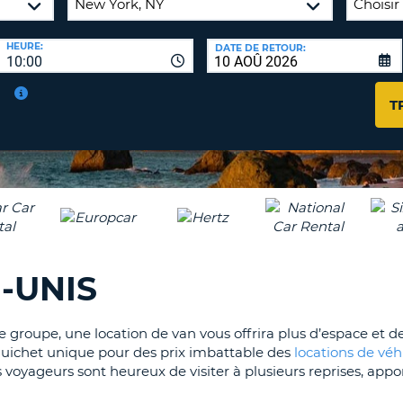
AGE
HEURE:
DATE DE RETOUR:
8-
VÉRIFICA
10:00
16
DU
CARAC
NOUVEA
T
AU
MOT
MOINS
DE
UN
PASSE
CARAC
MAJUS
AU
MOINS
RÉINITI
LE
UN
-UNIS
MOT
CARAC
DE
PASSE
MINUS
AU
 groupe, une location de van vous offrira plus d’espace et d
MOINS
guichet unique pour des prix imbattable des
locations de véh
CANCE
UN
 voyageurs sont heureux de visiter à plusieurs reprises, appo
NUMÉ