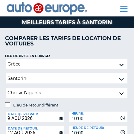
AUTO
LOCATION
LOCATION
CAMPING-
SUPPORT
EUROPE
DE
DE
PARTENAIRE
CAR
CLIENT
VOITURES
VOITURES
MEILLEURS TARIFS À SANTORIN
CAMPING-
CAR
COMPARER LES TARIFS DE LOCATION DE
VOITURES
PARTENAIRE
SUPPORT
ON
LIEU DE PRISE EN CHARGE:
CLIENT
Lieu
de
MON
retour
COMPTE
différent
GÉRER
MA
RÉSERVATION
Lieu de retour différent
CANADA
LIEU
HEURE:
DE
DATE DE RETRAIT:
10:00
RETOUR:
LANGUAGE
HEURE DE RETOUR:
DATE DE RETOUR:
10:00