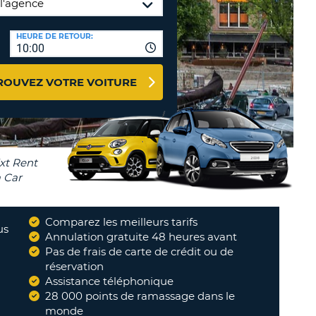
NCES DE VOYAGES &
HEURE DE RETOUR:
TION
AFFILIÉS
10:00
CONNEXION
TÈRES
U
ROUVEZ VOTRE VOITURE
TÈRE
CULE
ALISER
Comparez les meilleurs tarifs
TÈRE
us
Annulation gratuite 48 heures avant
CULE
Pas de frais de carte de crédit ou de
réservation
L
Assistance téléphonique
28 000 points de ramassage dans le
RO
monde