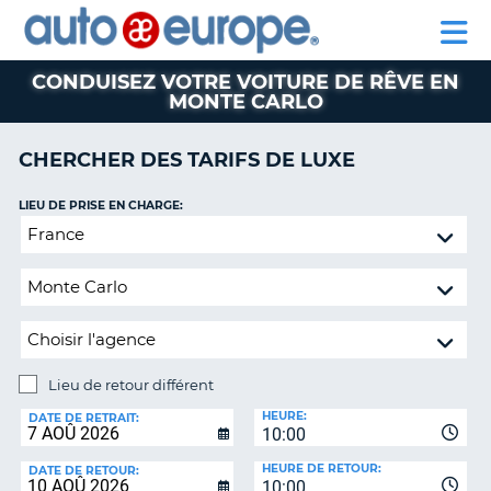
AUTO
LOCATION
LOCATION
CAMPING-
SUPPORT
EUROPE
DE
DE
PARTENAIRE
CAR
CLIENT
VOITURES
VOITURES
CONDUISEZ VOTRE VOITURE DE RÊVE EN
MONTE CARLO
CAMPING-
CAR
CHERCHER DES TARIFS DE LUXE
PARTENAIRE
SUPPORT
ON
LIEU DE PRISE EN CHARGE:
CLIENT
Lieu
de
MON
retour
COMPTE
différent
GÉRER
MA
RÉSERVATION
Lieu de retour différent
CANADA
LIEU
HEURE:
DE
DATE DE RETRAIT:
10:00
RETOUR:
LANGUAGE
HEURE DE RETOUR:
DATE DE RETOUR:
10:00