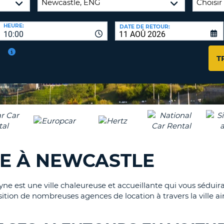
AGE
HEURE:
DATE DE RETOUR:
8-
VÉRIFICA
10:00
16
DU
CARAC
NOUVEA
T
AU
MOT
MOINS
DE
UN
PASSE
CARAC
MAJUS
AU
MOINS
RÉINITI
LE
UN
RE À NEWCASTLE
MOT
CARAC
DE
PASSE
MINUS
AU
ne est une ville chaleureuse et accueillante qui vous séduir
MOINS
sition de nombreuses agences de location à travers la ville a
CANCE
UN
NUMÉ