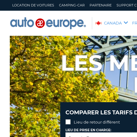
LOCATION DE VOITURES
CAMPING-CAR
PARTENAIRE
SUPPORT C
AUTO
CANADA
F
EUROPE
LOCATION
DE
LES M
VOITURES
CAMPING-
CAR
PARTENAIRE
SUPPORT
CLIENT
MON
GÉRER
COMPARER LES TARIFS 
COMPTE
MA
RÉSERVATION
Lieu de retour différent
CANADA
LANGUAGE
LIEU DE PRISE EN CHARGE: