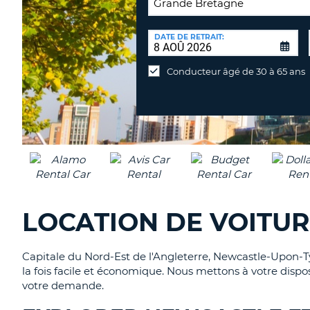
LIEU
DE
DATE DE RETRAIT:
Lieu
RETOUR:
de
Conducteur âgé de 30 à 65 ans
retour
différent
LOCATION DE VOITU
Capitale du Nord-Est de l'Angleterre, Newcastle-Upon-Ty
la fois facile et économique. Nous mettons à votre dispo
votre demande.