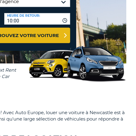
NCES DE VOYAGES &
HEURE DE RETOUR:
TION
AFFILIÉS
10:00
CONNEXION
TÈRES
U
ROUVEZ VOTRE VOITURE
TÈRE
CULE
ALISER
TÈRE
CULE
a! Avec Auto Europe, louer une voiture à Newcastle est à
insi qu'une large sélection de véhicules pour répondre à
L
RO