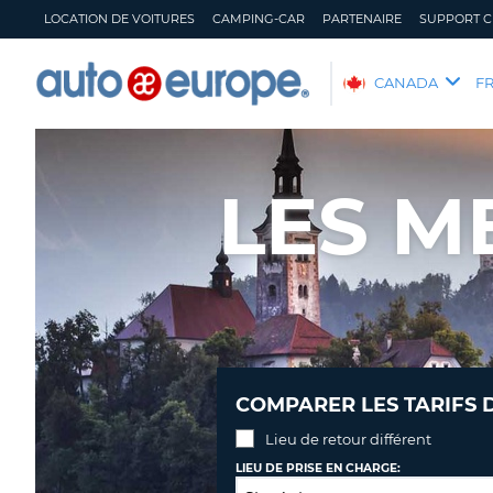
LOCATION DE VOITURES
CAMPING-CAR
PARTENAIRE
SUPPORT C
AUTO
CANADA
F
EUROPE
LOCATION
DE
LES M
VOITURES
CAMPING-
CAR
PARTENAIRE
SUPPORT
CLIENT
MON
GÉRER
COMPARER LES TARIFS 
COMPTE
MA
RÉSERVATION
Lieu de retour différent
CANADA
LANGUAGE
LIEU DE PRISE EN CHARGE: