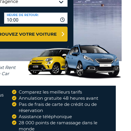
NCES DE VOYAGES &
HEURE DE RETOUR:
TION
AFFILIÉS
10:00
CONNEXION
TÈRES
U
ROUVEZ VOTRE VOITURE
TÈRE
CULE
ALISER
Comparez les meilleurs tarifs
TÈRE
us
Annulation gratuite 48 heures avant
CULE
Pas de frais de carte de crédit ou de
réservation
L
Assistance téléphonique
28 000 points de ramassage dans le
RO
monde