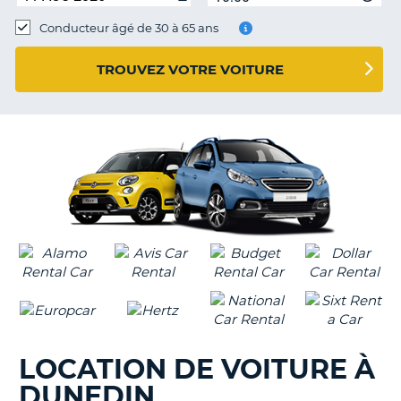
Conducteur âgé de 30 à 65 ans
TROUVEZ VOTRE VOITURE
LOCATION DE VOITURE À
DUNEDIN
H