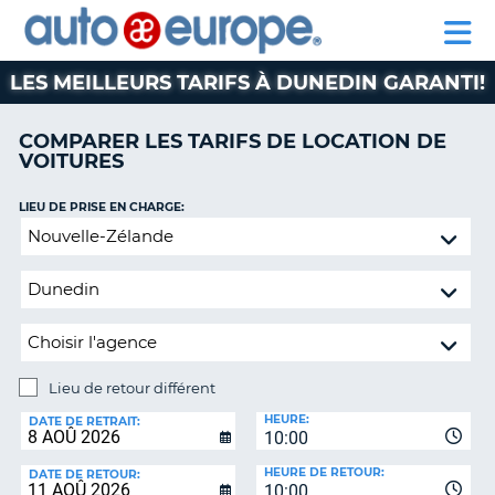
AUTO
LOCATION
LOCATION
CAMPING-
SUPPORT
EUROPE
DE
DE
PARTENAIRE
CAR
CLIENT
VOITURES
VOITURES
LES MEILLEURS TARIFS À DUNEDIN GARANTI!
CAMPING-
CAR
COMPARER LES TARIFS DE LOCATION DE
VOITURES
PARTENAIRE
SUPPORT
ON
LIEU DE PRISE EN CHARGE:
CLIENT
Lieu
de
MON
retour
COMPTE
différent
GÉRER
MA
RÉSERVATION
Lieu de retour différent
CANADA
LIEU
HEURE:
DE
DATE DE RETRAIT:
10:00
RETOUR:
LANGUAGE
HEURE DE RETOUR:
DATE DE RETOUR:
10:00