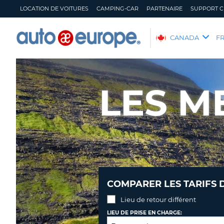
LOCATION DE VOITURES
CAMPING-CAR
PARTENAIRE
SUPPORT C
AUTO
CANADA
F
EUROPE
LOCATION
DE
LES M
VOITURES
CAMPING-
CAR
PARTENAIRE
SUPPORT
CLIENT
MON
GÉRER
COMPARER LES TARIFS 
COMPTE
MA
RÉSERVATION
Lieu de retour différent
CANADA
LANGUAGE
LIEU DE PRISE EN CHARGE: