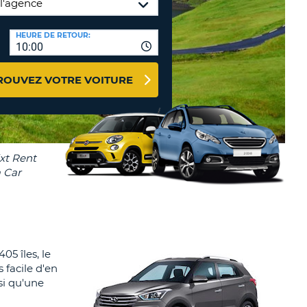
NCES DE VOYAGES &
HEURE DE RETOUR:
TION
AFFILIÉS
10:00
CONNEXION
TÈRES
U
ROUVEZ VOTRE VOITURE
TÈRE
CULE
ALISER
TÈRE
CULE
05 îles, le
 facile d'en
L
si qu'une
RO