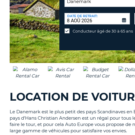
LIEU
DE
DATE DE RETRAIT:
Lieu
RETOUR:
de
Conducteur âgé de 30 à 65 ans
retour
différent
LOCATION DE VOITU
Le Danemark est le plus petit des pays Scandinaves en Eu
pays d'Hans Christian Andersen est un régal pour tous les 
faire le tour, et pour cela Auto Europe vous propose de 
large gamme de véhicules pour satisfaire vos envies.