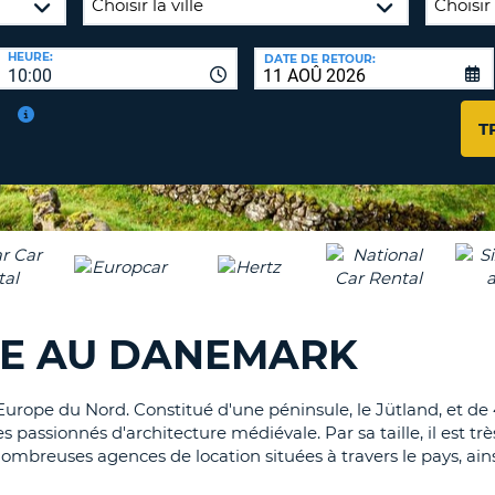
AGE
HEURE:
DATE DE RETOUR:
8-
VÉRIFICA
10:00
16
DU
CARAC
NOUVEA
T
AU
MOT
MOINS
DE
UN
PASSE
CARAC
MAJUS
AU
MOINS
RÉINITI
LE
UN
RE AU DANEMARK
MOT
CARAC
DE
PASSE
MINUS
AU
rope du Nord. Constitué d'une péninsule, le Jütland, et de 4
MOINS
passionnés d'architecture médiévale. Par sa taille, il est très
CANCE
UN
nombreuses agences de location situées à travers le pays, ain
NUMÉ