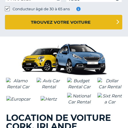
Conducteur âgé de 30 à 65 ans
TROUVEZ VOTRE VOITURE
LOCATION DE VOITURE
CORK, IRLANDE
H