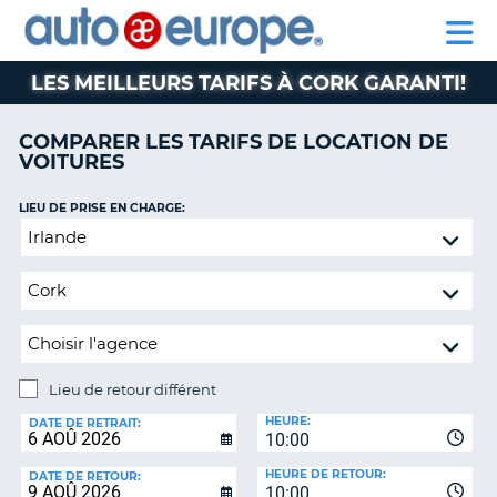
AUTO
LOCATION
LOCATION
CAMPING-
SUPPORT
EUROPE
DE
DE
PARTENAIRE
CAR
CLIENT
VOITURES
VOITURES
LES MEILLEURS TARIFS À CORK GARANTI!
CAMPING-
CAR
COMPARER LES TARIFS DE LOCATION DE
VOITURES
PARTENAIRE
SUPPORT
ON
LIEU DE PRISE EN CHARGE:
CLIENT
Lieu
de
MON
retour
COMPTE
différent
GÉRER
MA
RÉSERVATION
Lieu de retour différent
CANADA
LIEU
HEURE:
DE
DATE DE RETRAIT:
10:00
RETOUR:
LANGUAGE
HEURE DE RETOUR:
DATE DE RETOUR:
10:00