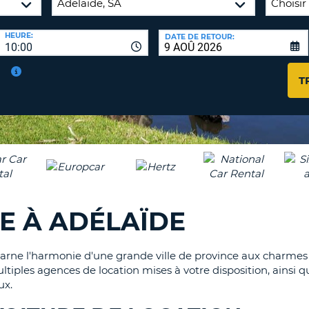
AGE
HEURE:
DATE DE RETOUR:
8-
VÉRIFICA
10:00
16
DU
CARAC
NOUVEA
T
AU
MOT
MOINS
DE
UN
PASSE
CARAC
MAJUS
AU
MOINS
RÉINITI
LE
UN
E À ADÉLAÏDE
MOT
CARAC
DE
PASSE
MINUS
AU
 incarne l'harmonie d'une grande ville de province aux charm
MOINS
tiples agences de location mises à votre disposition, ainsi
CANCE
UN
ux.
NUMÉ