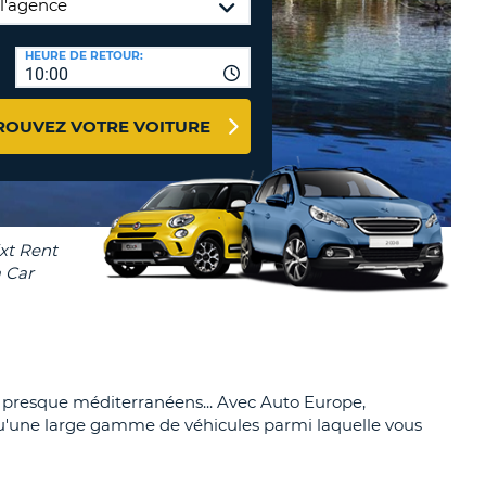
NCES DE VOYAGES &
HEURE DE RETOUR:
TION
AFFILIÉS
10:00
CONNEXION
TÈRES
U
ROUVEZ VOTRE VOITURE
TÈRE
CULE
ALISER
TÈRE
CULE
es presque méditerranéens... Avec Auto Europe,
 qu'une large gamme de véhicules parmi laquelle vous
L
RO