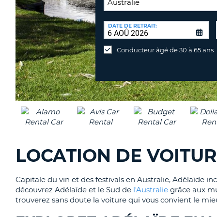
LIEU
DE
DATE DE RETRAIT:
Lieu
RETOUR:
de
Conducteur âgé de 30 à 65 ans
retour
différent
LOCATION DE VOITUR
Capitale du vin et des festivals en Australie, Adélaïde
découvrez Adélaïde et le Sud de
l'Australie
grâce aux mul
trouverez sans doute la voiture qui vous convient le mie