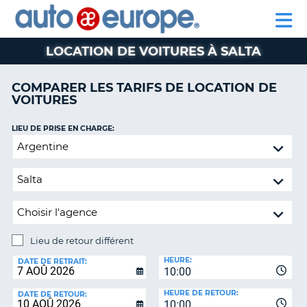
AUTO
LOCATION
LOCATION
CAMPING-
SUPPORT
EUROPE
DE
DE
PARTENAIRE
CAR
CLIENT
VOITURES
VOITURES
LOCATION DE VOITURES À SALTA
CAMPING-
CAR
COMPARER LES TARIFS DE LOCATION DE
VOITURES
PARTENAIRE
SUPPORT
ON
LIEU DE PRISE EN CHARGE:
CLIENT
Lieu
de
MON
retour
COMPTE
différent
GÉRER
MA
RÉSERVATION
Lieu de retour différent
CANADA
LIEU
HEURE:
DE
DATE DE RETRAIT:
10:00
RETOUR:
LANGUAGE
HEURE DE RETOUR:
DATE DE RETOUR:
10:00