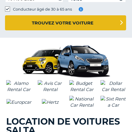
Conducteur âgé de 30 à 65 ans
TROUVEZ VOTRE VOITURE
LOCATION DE VOITURES
SALTA
H