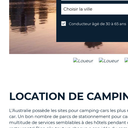
LIEU
DE
Conducteur âgé de 30 à 65 ans
Lieu
RETOUR:
de
retour
différent
LOCATION DE CAMPIN
L'Australie possède les sites pour camping-cars les plus
car. Un bon nombre de parcs de stationnement pour camp
multitude de services semblables à des hôtels pendant q