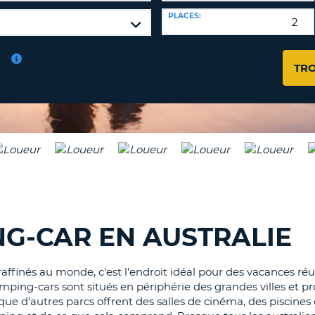
PLACES:
AGE
8-
VÉRIFICA
16
DU
TR
CARAC
NOUVEA
AU
MOT
MOINS
DE
UN
PASSE
CARAC
MAJUS
AU
MOINS
RÉINITI
LE
UN
MOT
CARAC
G-CAR EN AUSTRALIE
DE
PASSE
MINUS
AU
 raffinés au monde, c'est l'endroit idéal pour des vacances r
MOINS
CANCE
ing-cars sont situés en périphérie des grandes villes et p
UN
ue d'autres parcs offrent des salles de cinéma, des piscines 
NUMÉ