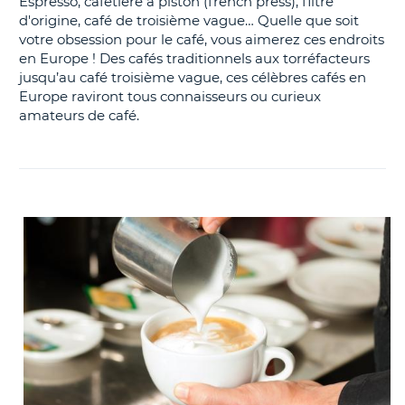
Espresso, cafetière à piston (french press), filtre
d'origine, café de troisième vague… Quelle que soit
votre obsession pour le café, vous aimerez ces endroits
en Europe ! Des cafés traditionnels aux torréfacteurs
jusqu’au café troisième vague, ces célèbres cafés en
Europe raviront tous connaisseurs ou curieux
amateurs de café.
H