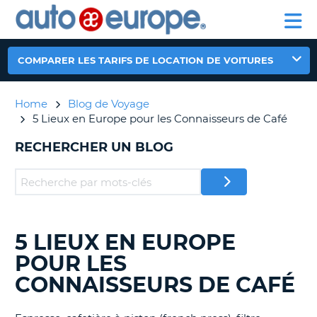
AUTO
LOCATION
LOCATION
CAMPING-
SUPPORT
EUROPE
DE
DE
PARTENAIRE
CAR
CLIENT
VOITURES
VOITURES
COMPARER LES TARIFS DE LOCATION DE VOITURES
CAMPING-
CAR
Home
Blog de Voyage
PARTENAIRE
5 Lieux en Europe pour les Connaisseurs de Café
SUPPORT
ON
CLIENT
RECHERCHER UN BLOG
MON
COMPTE
GÉRER
MA
RÉSERVATION
5 LIEUX EN EUROPE
RECHERCHER
DES
POUR LES
CANADA
BLOGS......
CONNAISSEURS DE CAFÉ
LANGUAGE